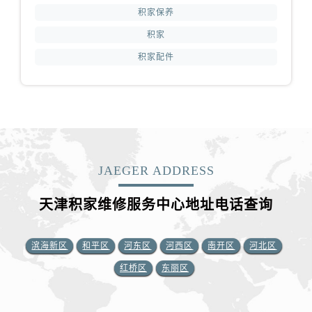
积家保养
积家
积家配件
JAEGER ADDRESS
天津积家维修服务中心地址电话查询
滨海新区
和平区
河东区
河西区
南开区
河北区
红桥区
东丽区