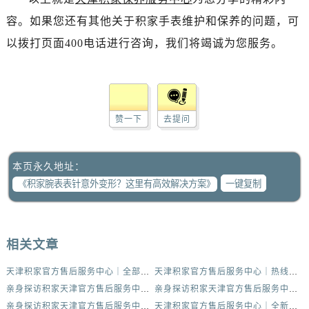
容。如果您还有其他关于积家手表维护和保养的问题，可
以拨打页面400电话进行咨询，我们将竭诚为您服务。
赞一下
去提问
本页永久地址：
一键复制
相关文章
天津积家官方售后服务中心｜全部地址与客服热线权威信息公示（2026年6月最新）
天津积家官方售后服务中心｜热线电话与门店地址权威信息公示（2026年6月最新）
亲身探访积家天津官方售后服务中心｜网点地址及官方服务电话（2026年6月最新）
亲身探访积家天津官方售后服务中心｜官方热线与门店地址（2026年6月最新）
亲身探访积家天津官方售后服务中心｜地址与官方电话（2026年6月最新）
天津积家官方售后服务中心｜全新官方服务电话与地址权威信息公示（2026年6月最新）