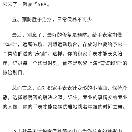
它去了一趟豪华SPA。
五、预防胜于治疗，日常保养不可少
最后，别忘了，最好的修复是预防。给手表定期做
“体检”，远离磁场、剧烈运动场合，存放时也要给予它一
个柔软舒适的“床铺”。这样，你的积家手表才能长久陪
伴，记录每一个珍贵时刻，而不是频繁上演“弯道超车”的
惊险剧目。
总而言之，面对积家手表表针变形的小插曲，保持冷
静，选择最明智的解决之道。记住，专业的事情交给专业
的人做，你的手表才能继续优雅地跳着精准的时间之舞。
以上就是
天津积家保养服务中心
为您分享的精彩内