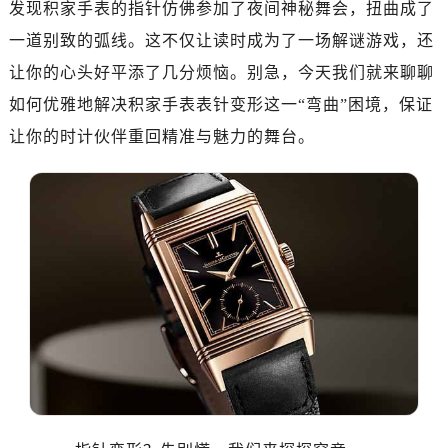
发现积家手表的指针仿佛参加了夜间神秘舞会，扭曲成了
一道别致的弧线。这不仅让读时成为了一场解谜游戏，还
让你的心头好平添了几分烦恼。别急，今天我们就来聊聊
如何优雅地解决积家手表表针变形这一“弯曲”困境，保证
让你的时计伙伴重回精准与魅力的舞台。