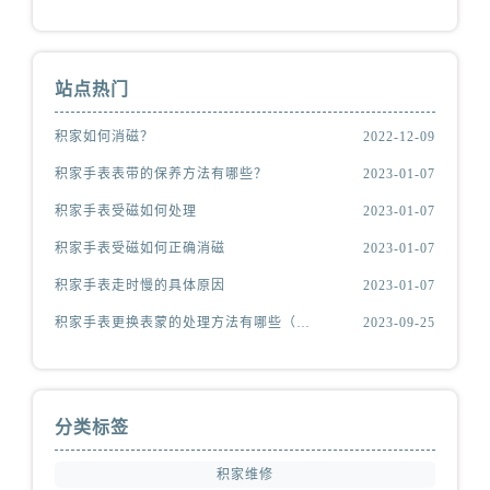
站点热门
积家如何消磁？
2022-12-09
积家手表表带的保养方法有哪些？
2023-01-07
积家手表受磁如何处理
2023-01-07
积家手表受磁如何正确消磁
2023-01-07
积家手表走时慢的具体原因
2023-01-07
积家手表更换表蒙的处理方法有哪些（积家更换表蒙处理方法是什么）
2023-09-25
分类标签
积家维修