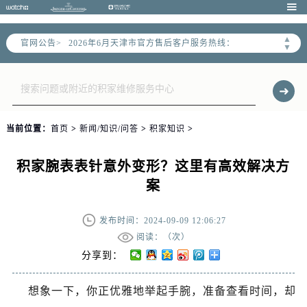

2026年6月天津市售后服务网络优化升级公告
▲
官网公告>
2026年6月天津市官方售后客户服务热线：
▼
2026年6月售后服务中心最新网点地址：
天津市和平区赤峰道136号天津国际金融中心写字楼26层2603室（需提前预约）
天津市和平区赤峰道136号天津国际金融中心26层2603室售后服务中心（需提前预约）
节假日正常营业！
当前位置：
首页
>
新闻/知识/问答
>
积家知识
>
积家腕表表针意外变形？这里有高效解决方
案
发布时间：2024-09-09 12:06:27
阅读：（
次）
分享到：
想象一下，你正优雅地举起手腕，准备查看时间，却