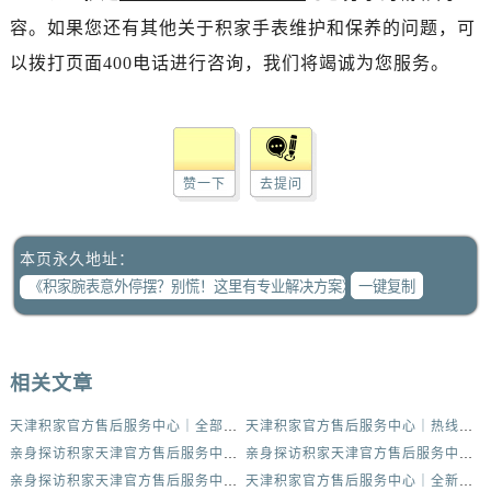
容。如果您还有其他关于积家手表维护和保养的问题，可
以拨打页面400电话进行咨询，我们将竭诚为您服务。
赞一下
去提问
本页永久地址：
一键复制
相关文章
天津积家官方售后服务中心｜全部地址与客服热线权威信息公示（2026年6月最新）
天津积家官方售后服务中心｜热线电话与门店地址权威信息公示（2026年6月最新）
亲身探访积家天津官方售后服务中心｜网点地址及官方服务电话（2026年6月最新）
亲身探访积家天津官方售后服务中心｜官方热线与门店地址（2026年6月最新）
亲身探访积家天津官方售后服务中心｜地址与官方电话（2026年6月最新）
天津积家官方售后服务中心｜全新官方服务电话与地址权威信息公示（2026年6月最新）