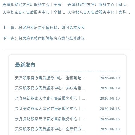
天津积家官方售后服务中心｜全部网点地址电话权威信息公示（2026年6月最新）
天津积家官方售后服务中心｜网点地址与服务热线权威信息公示（2026年6月最新）
天津积家官方售后服务中心｜全新服务热线及门店地址权威信息公示（2026年6月最新）
天津积家官方售后服务中心｜完整地址与联系电话权威信息公示（2026年6月最新）
上一篇：
积家腕表后盖不慎摔损，如何急救爱表
下一篇：
积家腕表报时故障解决方案与维修建议
最新发布
天津积家官方售后服务中心｜全部地址与客服热线权威信息公示（2026年6月最新）
2026-06-19
天津积家官方售后服务中心｜热线电话与门店地址权威信息公示（2026年6月最新）
2026-06-19
亲身探访积家天津官方售后服务中心｜网点地址及官方服务电话（2026年6月最新）
2026-06-19
亲身探访积家天津官方售后服务中心｜官方热线与门店地址（2026年6月最新）
2026-06-18
亲身探访积家天津官方售后服务中心｜地址与官方电话（2026年6月最新）
2026-06-18
天津积家官方售后服务中心｜全新官方服务电话与地址权威信息公示（2026年6月最新）
2026-06-18