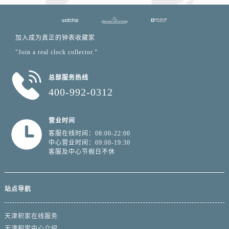
加入成为真正的钟表收藏家
"Join a real clock collector.”
总部服务热线
400-992-0312
营业时间
客服在线时间：08:00-22:00
中心营业时间：09:00-19:30
客服及中心节假日不休
站点导航
天津积家在线服务
天津积家中心介绍