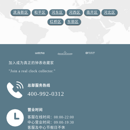
滨海新区
和平区
河东区
河西区
南开区
河北区
红桥区
东丽区
加入成为真正的钟表收藏家
"Join a real clock collector.”
总部服务热线
400-992-0312
营业时间
客服在线时间：08:00-22:00
中心营业时间：09:00-19:30
客服及中心节假日不休