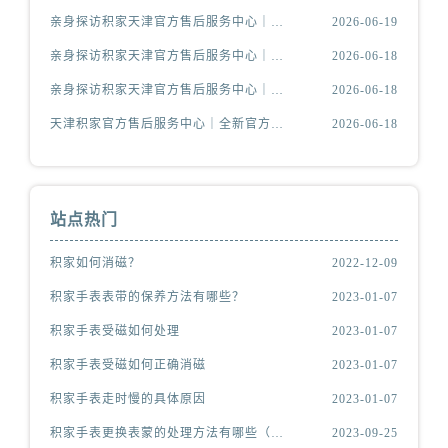
亲身探访积家天津官方售后服务中心｜网点地址及官方服务电话（2026年6月最新）
2026-06-19
亲身探访积家天津官方售后服务中心｜官方热线与门店地址（2026年6月最新）
2026-06-18
亲身探访积家天津官方售后服务中心｜地址与官方电话（2026年6月最新）
2026-06-18
天津积家官方售后服务中心｜全新官方服务电话与地址权威信息公示（2026年6月最新）
2026-06-18
站点热门
积家如何消磁？
2022-12-09
积家手表表带的保养方法有哪些？
2023-01-07
积家手表受磁如何处理
2023-01-07
积家手表受磁如何正确消磁
2023-01-07
积家手表走时慢的具体原因
2023-01-07
积家手表更换表蒙的处理方法有哪些（积家更换表蒙处理方法是什么）
2023-09-25