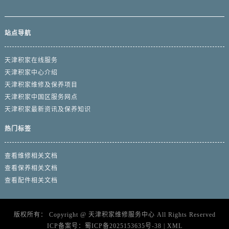
站点导航
天津积家在线服务
天津积家中心介绍
天津积家维修及保养项目
天津积家中国区服务网点
天津积家最新资讯及保养知识
热门标签
查看维修相关文档
查看保养相关文档
查看配件相关文档
版权所有：
Copyright @
天津积家维修服务中心
All Rights Reserved
ICP备案号：
蜀ICP备2025153635号-38
|
XML