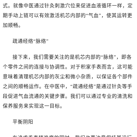
式。就像中医通过针灸刺激穴位来促进血液循环一样，定
期手动上链可以有效激活机芯内部的“气血”，使其运转更
加顺畅。
疏通经络“脉络”
接下来，我们需要关注的是机芯内部的“脉络”，即各
个零件之间的连接与协调性。对于积家手表而言，这可能
意味着清理机芯内部的灰尘和微小杂质，以保证各个部件
之间的顺畅运作。在中医中，“疏通经络”是通过针灸等手
段促进气血流通的关键步骤。我们可以通过专业的清洗和
保养服务来实现这一目标。
平衡阴阳