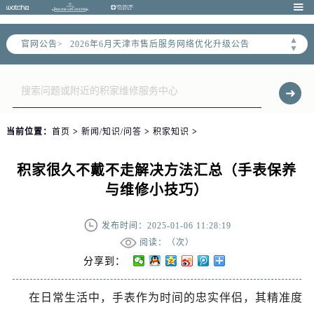

▲
官网公告>
2026年6月天津市售后服务网络优化升级公告
▼
2026年6月天津市官方售后客户服务热线：
2026年6月售后服务中心最新网点地址：
天津市和平区赤峰道136号天津国际金融中心写字楼26层2603室（需提前预约）
天津市和平区赤峰道136号天津国际金融中心26层2603室售后服务中心（需提前预约）
当前位置：
首页
>
新闻/知识/问答
>
积家知识
>
节假日正常营业！
积家很久不戴不走解决方法汇总（手表保养
与维修小技巧）
发布时间：2025-01-06 11:28:19
阅读：（
次）
分享到：
在日常生活中，手表作为时间的忠实伴侣，其精准度