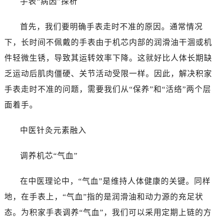
手表“病因”探析
首先，我们要明确手表走时不准的原因。通常情况
下，长时间不佩戴的手表由于机芯内部的润滑油干涸或机
件轻微生锈，导致其运转效率下降。这就好比人体长期缺
乏运动后肌肉僵硬、关节活动受限一样。因此，解决积家
手表走时不准的问题，需要我们从“保养”和“活络”两个层
面着手。
中医针灸元素融入
调养机芯“气血”
在中医理论中，“气血”是维持人体健康的关键。同样
地，在手表上，“气血”指的是润滑油和动力源的充足状
态。为积家手表调养“气血”，我们可以采用定期上链的方