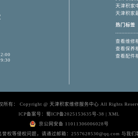
天津积家
天津积家
2
热门标签
查看维修
查看保养
2:00
查看配件
9:30
权所有：
Copyright @
天津积家维修服务中心
All Rights Reser
ICP备案号：
蜀ICP备2025153635号-38
|
XML
京公网安备 11011306006028号
等侵权问题，请通过邮箱：2557628530@qq.com 