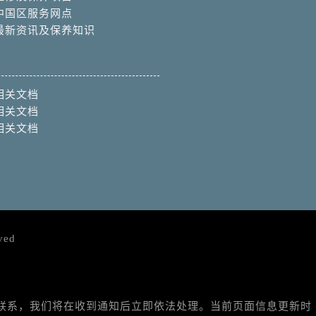
中国区服务网点
最新资讯及保养知识
相关文档
相关文档
相关文档
ved
与我们联系，我们将在收到通知后立即依法处理。当前页面信息更新时