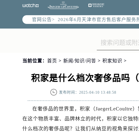
2026年6月天津市售后服务网络优化
官网公告>
2026年6月天津市官方售后客户服务
2026年6月售后服务中心最新网点地
天津市和平区赤峰道136号天津国际金
天津市和平区赤峰道136号天津国际金
节假日正常营业！
当前位置：
首页
>
新闻/知识/问答
>
积家知识
>
积家是什么档次奢侈品吗
发布时间：2025-04-10 13:48:58
在奢侈品的世界里，积家（JaegerLeCou
在这个物质丰富、品牌林立的时代，积家以它独特
什么档次的奢侈品呢？让我们从纳豆的视角来探讨