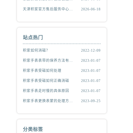
天津积家官方售后服务中心｜全新官方服务电话与地址权威信息公示（2026年6月最新）
2026-06-18
站点热门
积家如何消磁？
2022-12-09
积家手表表带的保养方法有哪些？
2023-01-07
积家手表受磁如何处理
2023-01-07
积家手表受磁如何正确消磁
2023-01-07
积家手表走时慢的具体原因
2023-01-07
积家手表更换表蒙的处理方法有哪些（积家更换表蒙处理方法是什么）
2023-09-25
分类标签