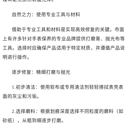
自然之力：使用专业工具与材料
借助于专业工具和材料是实现高效修复的关键。市面
上有许多针对手表保养的专业品牌提供打磨膏、抛光布等
工具。选择时应确保产品适用于特定材质，并遵循产品说
明进行操作。
逐步修复：精细打磨与抛光
1.初步清洁：使用软布或专用清洁剂轻轻擦拭表壳表
面的灰尘和污垢。
2.选择磨料：根据划痕深度选择不同粒度的磨料（如
砂纸），从粗到细逐步打磨。