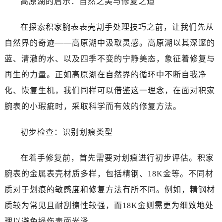
高原湖的启示：自然之美与修复之道
在探索积家腕表表壳割手处理技巧之前，让我们先从
自然界的奇迹——高原湖中汲取灵感。高原湖以其深邃的
蓝、清澈的水、以及四季不变的宁静美态，象征着修复与
再生的力量。正如高原湖在自然界的循环中不断自我净
化、恢复生机，我们同样可以借鉴这一理念，在面对积家
腕表的小瑕疵时，采取科学而有效的修复方法。
初步检查：识别划痕类型
在着手修复前，首先需要对划痕进行初步评估。积家
腕表的金属表壳材质多样，包括精钢、18K金等。不同材
质对于划痕的敏感度和修复方法有所不同。例如，精钢材
质较为常见且耐刮擦性较强，而18K金则需更为细致地处
理以避免损伤表面光泽。