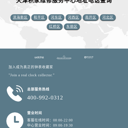
天津积家维修服务中心地址电话查询
滨海新区
和平区
河东区
河西区
南开区
河北区
红桥区
东丽区
加入成为真正的钟表收藏家
"Join a real clock collector.”
总部服务热线
400-992-0312
营业时间
客服在线时间：08:00-22:00
中心营业时间：09:00-19:30