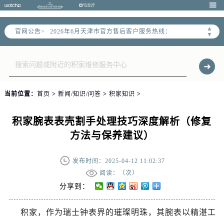

2026年6月天津市售后服务网络优化升级公告
2026年6月天津市官方售后客户服务热线：
▲
官网公告>
▼
2026年6月售后服务中心最新网点地址：
天津市和平区赤峰道136号天津国际金融中心写字楼26层2603室（需提前预约）
天津市和平区赤峰道136号天津国际金融中心26层2603室售后服务中心（需提前预约）
节假日正常营业！
当前位置：
首页
>
新闻/知识/问答
>
积家知识
>
积家腕表表壳割手处理技巧深度解析（修复
方法与保养建议）
发布时间：2025-04-12 11:02:37
阅读：（
次）
分享到：
积家，作为瑞士钟表界的璀璨明珠，其腕表以精湛工