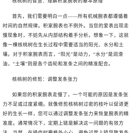
核桃树的智慧：理解积家腕表的基本原理
首先，我们需要明白一点——所有机械腕表都遵循着
时间的自然规律。积家腕表也不例外。当您的爱表出现走
慢现象时，不妨先从内部结构着手分析。想象一下，这就
像一棵核桃树在生长过程中需要适当的阳光、水分和土
壤。对于积家腕表而言，“阳光”是动力，“水分”是润滑
油，“土壤”则是各个齿轮和发条之间的精准配合。
核桃树的修剪：调整发条张力
如果您的积家腕表走慢了，一个可能的原因是发条张
力不足或过度紧绷。就像修剪核桃树过密的枝叶以促进更
好的生长一样，您可以通过调整发条张力来恢复腕表的精
准度。通常情况下，定期上链是解决这一问题的有效方
法。当然，在操作时要格外小心，避免过度上链导致发条