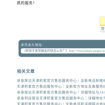
质的服务！
赞
本页永久地址：
相关文章