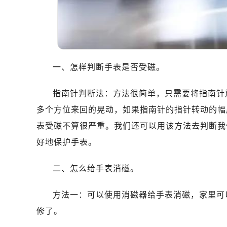
一、怎样判断手表是否受磁。
指南针判断法：方法很简单，只需要将指南针
多个方位来回的晃动，如果指南针的指针转动的幅
表受磁不算很严重。我们还可以用该方法去判断我
好地保护手表。
二、怎么给手表消磁。
方法一：可以使用消磁器给手表消磁，家里可
修了。