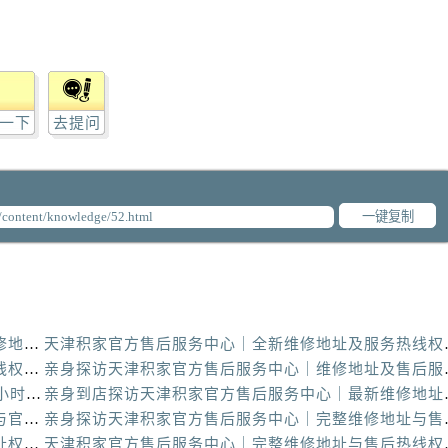
一下
去提问
一键复制
亲身探访天津积家官方售后服务中心｜全新电话和维修地址（2026年7月最新）
天津积家官方售后服务
天津积家官方售后服务中心｜全新官方地址及客服热线权威信息公示（2026年7月最新）
亲身探访天津积家官方
亲身探访天津积家官方售后服务中心｜详细地址与24小时客服电话（2026年7月最新）
亲身到店探访天津积家
亲身到店探访天津积家官方售后服务中心｜详细地址与官方热线（2026年7月最新）
亲身探访天津积家官方
天津积家官方售后服务中心｜全新电话和详细网点地址权威信息公示（2026年7月最新）
天津积家官方售后服务