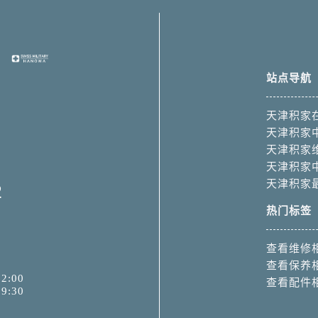
站点导航
天津积家
天津积家
天津积家
天津积家
天津积家
2
热门标签
查看维修
查看保养
2:00
查看配件
9:30