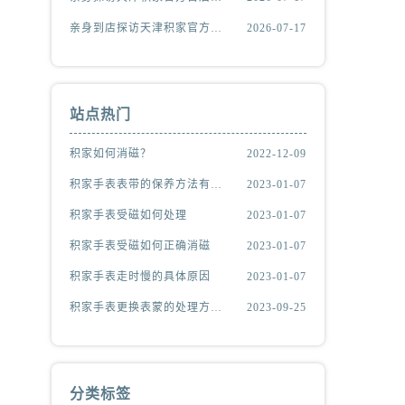
亲身到店探访天津积家官方售后服务中心｜最新维修地址与客服电话（2026年7月最新）
2026-07-17
站点热门
积家如何消磁？
2022-12-09
积家手表表带的保养方法有哪些？
2023-01-07
积家手表受磁如何处理
2023-01-07
积家手表受磁如何正确消磁
2023-01-07
积家手表走时慢的具体原因
2023-01-07
积家手表更换表蒙的处理方法有哪些（积家更换表蒙处理方法是什么）
2023-09-25
分类标签