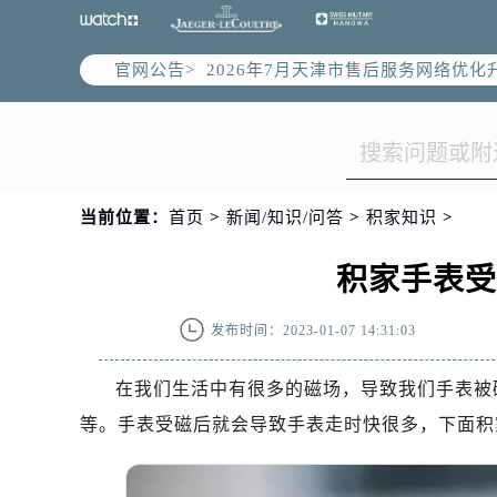
官网公告>
2026年7月天津市售后服务网络优化
2026年7月天津市官方售后客户服务
2026年7月售后服务中心最新网点地
天津市和平区赤峰道136号天津国际金
天津市和平区赤峰道136号天津国际金
当前位置：
首页
>
新闻/知识/问答
>
积家知识
>
节假日正常营业！
积家手表
发布时间：2023-01-07 14:31:03
在我们生活中有很多的磁场，导致我们手表被
等。手表受磁后就会导致手表走时快很多，下面积