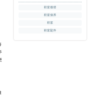
积家维修
积家保养
积家
积家配件
等
手
更
维