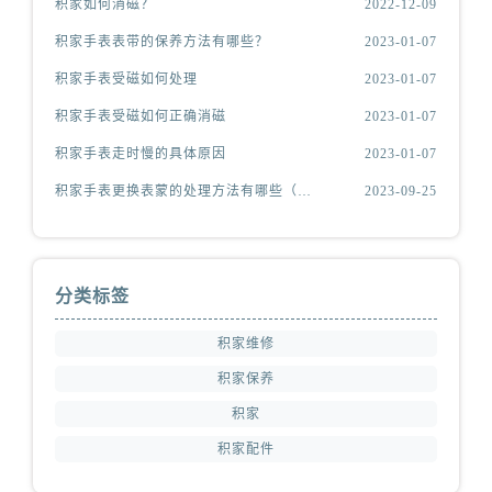
积家如何消磁？
2022-12-09
积家手表表带的保养方法有哪些？
2023-01-07
积家手表受磁如何处理
2023-01-07
积家手表受磁如何正确消磁
2023-01-07
积家手表走时慢的具体原因
2023-01-07
积家手表更换表蒙的处理方法有哪些（积家更换表蒙处理方法是什么）
2023-09-25
分类标签
积家维修
积家保养
积家
积家配件