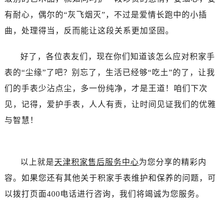
有耐心，偶尔的“灰飞烟灭”，不过是爱情长跑中的小插
曲，处理得当，反而能让这段关系更加坚固。
好了，各位表友们，现在你们知道该怎么应对积家手
表的“尘缘”了吧？别忘了，生活已经够“吃土”的了，让我
们的手表少沾点尘，多一份纯净，才是王道！咱们下次
见，记得，爱护手表，人人有责，让时间见证我们的优雅
与智慧！
以上就是
天津积家售后服务中心
为您分享的精彩内
容。如果您还有其他关于积家手表维护和保养的问题，可
以拨打页面400电话进行咨询，我们将竭诚为您服务。