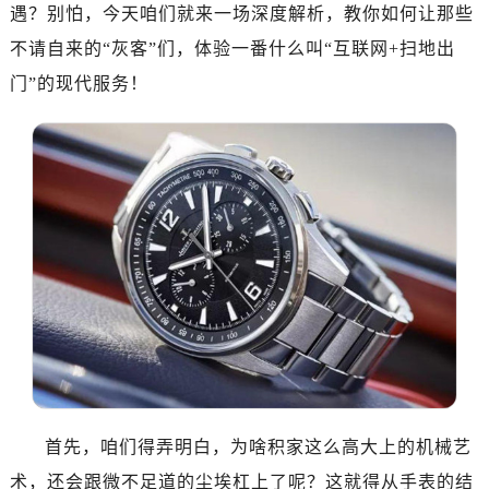
遇？别怕，今天咱们就来一场深度解析，教你如何让那些
不请自来的“灰客”们，体验一番什么叫“互联网+扫地出
门”的现代服务！
首先，咱们得弄明白，为啥积家这么高大上的机械艺
术，还会跟微不足道的尘埃杠上了呢？这就得从手表的结