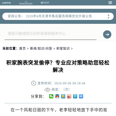

▲
官网公告>
2026年6月天津市售后服务网络优化升级公告
▼
2026年6月天津市官方售后客户服务热线：
2026年6月售后服务中心最新网点地址：
天津市和平区赤峰道136号天津国际金融中心写字楼26层2603室（需提前预约）
天津市和平区赤峰道136号天津国际金融中心26层2603室售后服务中心（需提前预约）
当前位置：
首页
>
新闻/知识/问答
>
积家知识
>
节假日正常营业！
积家腕表突发偷停？专业应对策略助您轻松
解决
发布时间：2024-09-06 08:58:48
阅读：（
次）
分享到：
在一个风和日丽的下午，老李轻轻地放下手中的炭