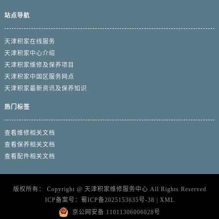
站点导航
天津积家在线服务
天津积家中心介绍
天津积家维修及保养项目
天津积家中国区服务网点
天津积家最新资讯及保养知识
热门标签
查看维修相关文档
查看保养相关文档
查看配件相关文档
版权所有：
Copyright @
天津积家维修服务中心
All Rights Reserved
ICP备案号：
蜀ICP备2025153635号-38
|
XML
京公网安备 11011306006028号