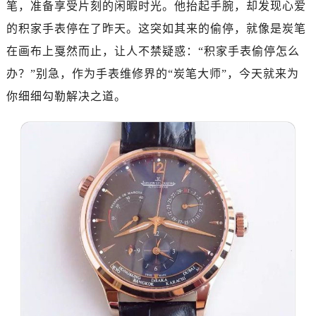
笔，准备享受片刻的闲暇时光。他抬起手腕，却发现心爱
的积家手表停在了昨天。这突如其来的偷停，就像是炭笔
在画布上戛然而止，让人不禁疑惑：“积家手表偷停怎么
办？”别急，作为手表维修界的“炭笔大师”，今天就来为
你细细勾勒解决之道。