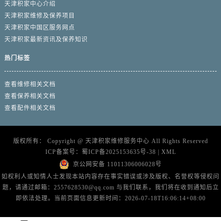
天津积家中心介绍
天津积家维修及保养项目
天津积家中国区服务网点
天津积家最新资讯及保养知识
热门标签
查看维修相关文档
查看保养相关文档
查看配件相关文档
版权所有：
Copyright @
天津积家维修服务中心
All Rights Reserved
ICP备案号：
蜀ICP备2025153635号-38
|
XML
京公网安备 11011306006028号
如权利人或知情人士发现本站内容存在事实错误或涉及版权、名誉权等侵权问
题，请通过邮箱：2557628530@qq.com 与我们联系，我们将在收到通知后立
即依法处理。当前页面信息更新时间：2026-07-18T16:06:14+08:00