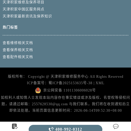
天津积家维修及保养项目
天津积家中国区服务网点
天津积家最新资讯及保养知识
热门标签
查看维修相关文档
查看保养相关文档
查看配件相关文档
版权所有：
Copyright @
天津积家维修服务中心
All Rights Reserved
ICP备案号：
蜀ICP备2025153635号-38
|
XML
京公网安备 11011306006028号
如权利人或知情人士发现本站内容存在事实错误或涉及版权、名誉权等侵权问
题，请通过邮箱：2557628530@qq.com 与我们联系，我们将在收到通知后立
即依法处理。当前页面信息更新时间：2026-06-14T09:52:30+08:00



400-992-0312