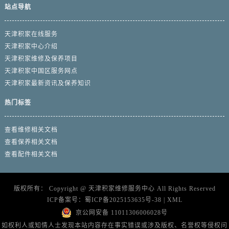
站点导航
天津积家在线服务
天津积家中心介绍
天津积家维修及保养项目
天津积家中国区服务网点
天津积家最新资讯及保养知识
热门标签
查看维修相关文档
查看保养相关文档
查看配件相关文档
版权所有：
Copyright @
天津积家维修服务中心
All Rights Reserved
ICP备案号：
蜀ICP备2025153635号-38
|
XML
京公网安备 11011306006028号
如权利人或知情人士发现本站内容存在事实错误或涉及版权、名誉权等侵权问