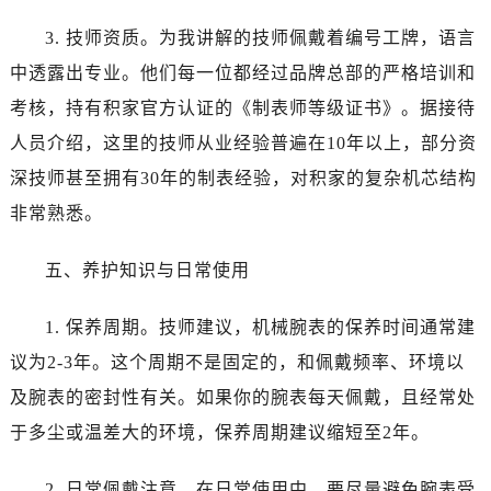
3. 技师资质。为我讲解的技师佩戴着编号工牌，语言
中透露出专业。他们每一位都经过品牌总部的严格培训和
考核，持有积家官方认证的《制表师等级证书》。据接待
人员介绍，这里的技师从业经验普遍在10年以上，部分资
深技师甚至拥有30年的制表经验，对积家的复杂机芯结构
非常熟悉。
五、养护知识与日常使用
1. 保养周期。技师建议，机械腕表的保养时间通常建
议为2-3年。这个周期不是固定的，和佩戴频率、环境以
及腕表的密封性有关。如果你的腕表每天佩戴，且经常处
于多尘或温差大的环境，保养周期建议缩短至2年。
2. 日常佩戴注意。在日常使用中，要尽量避免腕表受