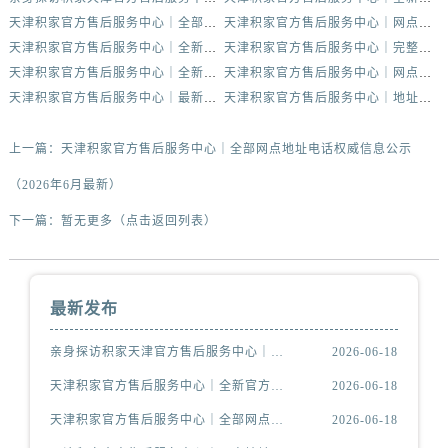
天津积家官方售后服务中心｜全部网点地址电话权威信息公示（2026年6月最新）
天津积家官方售后服务中心｜网点地址与服务热线权威信息公示（2026年6月最新）
天津积家官方售后服务中心｜全新服务热线及门店地址权威信息公示（2026年6月最新）
天津积家官方售后服务中心｜完整地址与联系电话权威信息公示（2026年6月最新）
天津积家官方售后服务中心｜全新地址电话权威信息公示（2026年6月最新）
天津积家官方售后服务中心｜网点地址与电话权威信息公示（2026年6月最新）
天津积家官方售后服务中心｜最新电话及地址权威信息公示（2026年6月最新）
天津积家官方售后服务中心｜地址与联系电话权威信息公示（2026年6月最新）
上一篇：
天津积家官方售后服务中心｜全部网点地址电话权威信息公示
（2026年6月最新）
下一篇：
暂无更多（点击返回列表）
最新发布
亲身探访积家天津官方售后服务中心｜地址与官方电话（2026年6月最新）
2026-06-18
天津积家官方售后服务中心｜全新官方服务电话与地址权威信息公示（2026年6月最新）
2026-06-18
天津积家官方售后服务中心｜全部网点地址电话权威信息公示（2026年6月最新）
2026-06-18