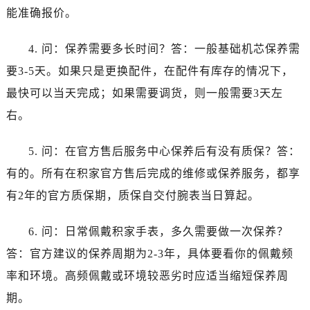
能准确报价。
4. 问：保养需要多长时间？答：一般基础机芯保养需
要3-5天。如果只是更换配件，在配件有库存的情况下，
最快可以当天完成；如果需要调货，则一般需要3天左
右。
5. 问：在官方售后服务中心保养后有没有质保？答：
有的。所有在积家官方售后完成的维修或保养服务，都享
有2年的官方质保期，质保自交付腕表当日算起。
6. 问：日常佩戴积家手表，多久需要做一次保养？
答：官方建议的保养周期为2-3年，具体要看你的佩戴频
率和环境。高频佩戴或环境较恶劣时应适当缩短保养周
期。