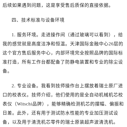
后续如果遇到问题，这是享受售后质保的直接依据。
四、技术标准与设备环境
1. 服务环境。走进操作间（通过玻璃可以看到），给
我的感觉就是高度洁净和恒温。天津国际金融中心26层的
这个官方售后服务中心，内部环境完全按照品牌的国际标
准打造，所有工作台都配备了防静电装置和专业的除尘设
备。
2. 专业设备。我看到技师操作台上摆放着瑞士原厂进
口的校表仪。技师介绍，他们使用的是全自动机械机芯校
表仪（Witschi品牌），能够精确检测机芯的摆幅、偏振和
日差。此外，还有用于测试防水性能的专业加压测试设
备，以及用于清洗机芯零件的瑞士原装超声波清洗机。