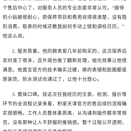
个售后中心了，对服务人员的专业态度非常认可。“接待
的小姑娘很耐心，把保养项目和费用说得很清楚，没有隐
形消费，取表的时候还教我如何手动上链和调校日历。”
他这么说。
2. 服务质量。他的腕表是几年前购买的，这次保养后
走时准了很多，且外观也做了翻新处理，抛光效果让他很
满意。他直言官方的技术确实过硬，换的表镜和胶圈都是
原装货，防水测试也通过了，让他十分放心。
3. 整体口碑。就这次在我经历的交表、检测、报价等
环节的全流程记录来看，积家天津官方的售后续约流程确
实很顺畅。工作人员整体素质高，从沟通到操作都非常规
范，没有那种让人不舒服的推销感。整个过程公开透明，