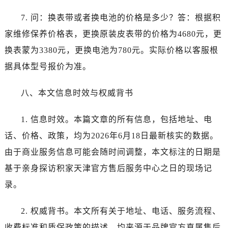
7. 问：换表带或者换电池的价格是多少？答：根据积
家维修保养价格表，更换原装皮表带的价格为4680元，更
换表蒙为3380元，更换电池为780元。实际价格以客服根
据具体型号报价为准。
八、本文信息时效与权威背书
1. 信息时效。本篇文章的所有信息，包括地址、电
话、价格、政策，均为2026年6月18日最新核实的数据。
由于商业服务信息可能会随时间调整，本文标注的日期是
基于亲身探访积家天津官方售后服务中心之日的现场记
录。
2. 权威背书。本文所有关于地址、电话、服务流程、
收费标准和质保政策的描述，均来源于品牌官方直属售后