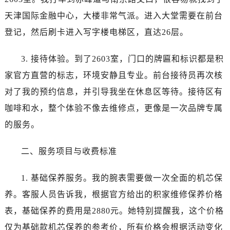
天津国际金融中心，大楼非常气派。进入大堂需要在前台
登记，然后刷卡进入写字楼电梯区，直达26层。
3. 接待体验。到了2603室，门口的牌匾和标识都是积
家官方直营的标志，环境安静且专业。前台接待员再次核
对了我的预约信息，并引导我坐在休息区等待。接待区有
咖啡和水，整个体验不像去维修点，更像是一次品牌专属
的服务。
二、服务项目与收费标准
1. 基础保养服务。我的腕表需要做一次全面的机芯保
养。客服人员告诉我，根据官方给出的积家维修保养价格
表，基础保养的费用是2880元。她特别提醒我，这个价格
仅为基础款机芯保养的参考价，所有价格会根据活动变化